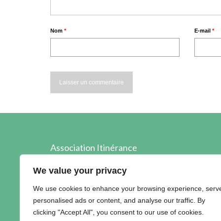
Nom
*
E-mail
*
Association Itinérance
89, boulevard Edouard Prigent
We value your privacy
22 000 SAINT-BRIEUC
We use cookies to enhance your browsing experience, serv
02.96.60.40.89
personalised ads or content, and analyse our traffic. By
contact@itinerance22.fr
clicking "Accept All", you consent to our use of cookies.