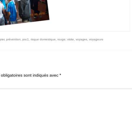
ier
,
prévention
,
psc1
,
risque domestique
,
rouge
,
visite
,
voyages
,
voyageurs
obligatoires sont indiqués avec
*