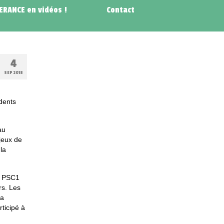
NERANCE en vidéos !
Contact
4
SEP 2018
dents
au
jeux de
la
n PSC1
rs. Les
la
ticipé à