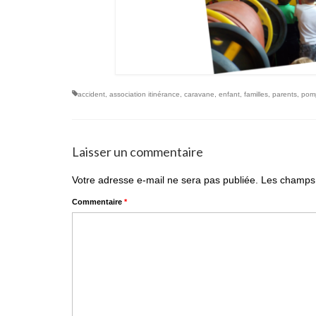
accident
,
association itinérance
,
caravane
,
enfant
,
familles
,
parents
,
pomp
Laisser un commentaire
Votre adresse e-mail ne sera pas publiée.
Les champs 
Commentaire
*