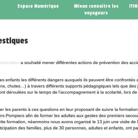
Espace Numérique
Mieux connaitre les
ITI
voyageurs
estiques
ssociation
a souhaité mener différentes actions de prévention des acci
les enfants les différents dangers auxquels ils peuvent être confrontés 
ions, chutes…) à travers différents supports pédagogiques tels que des 
sont déroulées sur le temps de l’accompagnement à la scolarité, lors de 
r les parents à ces questions en leur proposant de suivre la formatio
rs-Pompiers afin de former les adultes aux gestes des premiers secou
ette formation, néanmoins nous avons organisé le 13 juin une visite de 
cipation des familles, plus de 30 personnes, adultes et enfants, ont par