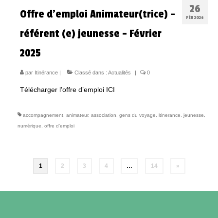
26
Offre d’emploi Animateur(trice) –
FÉV 2026
référent (e) jeunesse – Février
2025
par
Itinérance
|
Classé dans :
Actualités
|
0
Télécharger l’offre d’emploi ICI
accompagnement
,
animateur
,
association
,
gens du voyage
,
itinerance
,
jeunesse
,
numérique
,
offre d'emploi
1
2
3
4
…
14
»