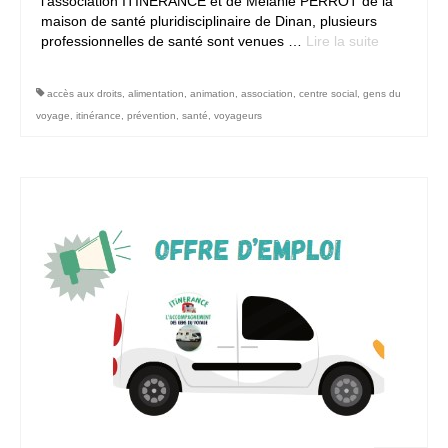
l’association ITINERANCE et de Mélanie PERROT de la
maison de santé pluridisciplinaire de Dinan, plusieurs
professionnelles de santé sont venues …
Lire la suite­­
accès aux droits
,
alimentation
,
animation
,
association
,
centre social
,
gens du
voyage
,
itinérance
,
prévention
,
santé
,
voyageurs