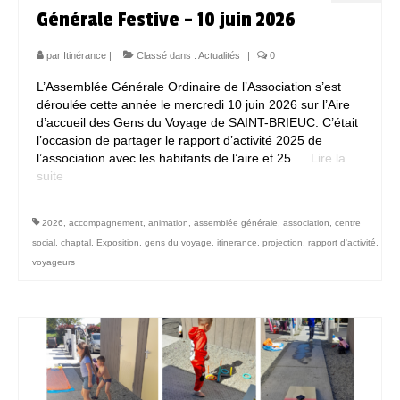
Générale Festive – 10 juin 2026
par
Itinérance
|
Classé dans :
Actualités
|
0
L’Assemblée Générale Ordinaire de l’Association s’est
déroulée cette année le mercredi 10 juin 2026 sur l’Aire
d’accueil des Gens du Voyage de SAINT-BRIEUC. C’était
l’occasion de partager le rapport d’activité 2025 de
l’association avec les habitants de l’aire et 25 …
Lire la
suite­­
2026
,
accompagnement
,
animation
,
assemblée générale
,
association
,
centre
social
,
chaptal
,
Exposition
,
gens du voyage
,
itinerance
,
projection
,
rapport d'activité
,
voyageurs