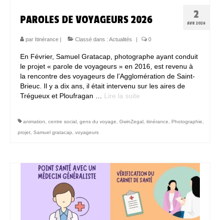
2
PAROLES DE VOYAGEURS 2026
AVR 2026
par
Itinérance
|
Classé dans :
Actualités
|
0
En Février, Samuel Gratacap, photographe ayant conduit
le projet « parole de voyageurs » en 2016, est revenu à
la rencontre des voyageurs de l’Agglomération de Saint-
Brieuc. Il y a dix ans, il était intervenu sur les aires de
Trégueux et Ploufragan …
Lire la suite­­
animation
,
centre social
,
gens du voyage
,
GwinZegal
,
itinérance
,
Photographie
,
projet
,
Samuel gratacap
,
voyageurs