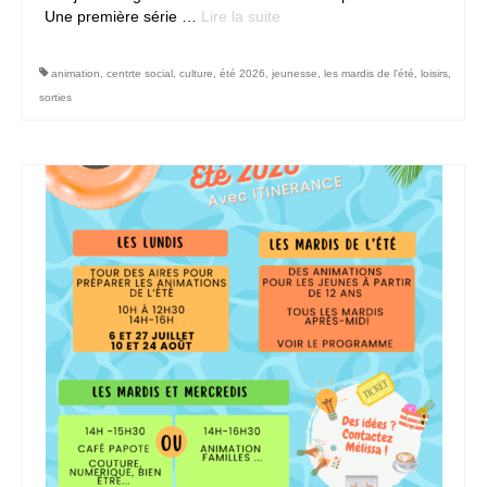
Une première série …
Lire la suite­­
animation
,
centrte social
,
culture
,
été 2026
,
jeunesse
,
les mardis de l'été
,
loisirs
,
sorties