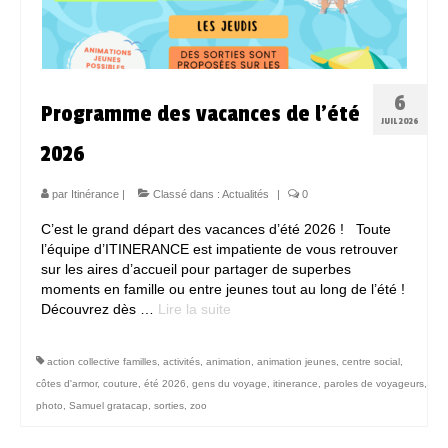
6
Programme des vacances de l’été
JUIL 2026
2026
par
Itinérance
|
Classé dans :
Actualités
|
0
C’est le grand départ des vacances d’été 2026 ! Toute
l’équipe d’ITINERANCE est impatiente de vous retrouver
sur les aires d’accueil pour partager de superbes
moments en famille ou entre jeunes tout au long de l’été !
Découvrez dès …
Lire la suite­­
action collective familles
,
activités
,
animation
,
animation jeunes
,
centre social
,
côtes d'armor
,
couture
,
été 2026
,
gens du voyage
,
itinerance
,
paroles de voyageurs
,
photo
,
Samuel gratacap
,
sorties
,
zoo