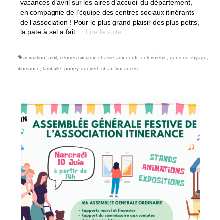
vacances d’avril sur les aires d’accueil du département,
en compagnie de l’équipe des centres sociaux itinérants
de l’association ! Pour le plus grand plaisir des plus petits,
la pate à sel a fait …
Lire la suite­­
animation
,
avril
,
centres sociaux
,
chasse aux oeufs
,
colorimétrie
,
gens du voyage
,
itinerance
,
lamballe
,
poney
,
quevert
,
sbaa
,
Vacances