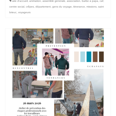
aire d'accueil
,
animation
,
assemblé générale
,
association
,
barbe à papa
,
caf
,
centre social
,
crêpes
,
département
,
gens du voyage
,
itinerance
,
missions
,
saint
brieuc
,
voyageurs