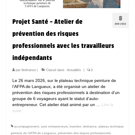
8
Projet Santé – Atelier de
AVR 2026
prévention des risques
professionnels avec les travailleurs
indépendants
par
Itinérance
|
Classé dans :
Actualités
|
0
Le 26 mars 2026, sur le plateau technique peinture de
l’AFPA de Langueux, a été organisé un atelier de
prévention des risques professionnels à destination d’un
groupe de 6 voyageurs ayant le statut d’auto-
entrepreneur. Cet atelier était animé par un …
Lire la
suite­­
accompagnement
,
auto entrepreneurs
,
insertion
,
itinérance
,
plateau technique
peinture de l’AFPA de Langueux
,
prévention des risques professionnels
,