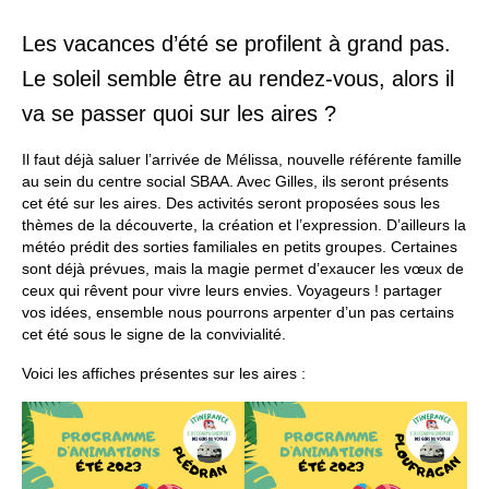
Espace Bénévoles
Les vacances d’été se profilent à grand pas.
Le soleil semble être au rendez-vous, alors il
Scolarisation
va se passer quoi sur les aires ?
LE SOUTIEN SCOLAIRE
Il faut déjà saluer l’arrivée de Mélissa, nouvelle référente famille
Le CNED
au sein du centre social SBAA. Avec Gilles, ils seront présents
cet été sur les aires. Des activités seront proposées sous les
L’UPS
thèmes de la découverte, la création et l’expression. D’ailleurs la
météo prédit des sorties familiales en petits groupes. Certaines
Actualités
sont déjà prévues, mais la magie permet d’exaucer les vœux de
ceux qui rêvent pour vivre leurs envies. Voyageurs ! partager
Jeunesse
vos idées, ensemble nous pourrons arpenter d’un pas certains
cet été sous le signe de la convivialité.
Espace Numérique
Voici les affiches présentes sur les aires :
Mieux connaitre les voyageurs
Espace ressources à ITINERANCE
ITINERANCE en vidéos !