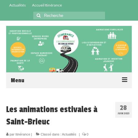
Actualités
Accueil Itinérance
Menu
Accueil
28
Les animations estivales à
Centres Sociaux
JUIN 2023
Saint-Brieuc
Service Insertion
par
Médiation Santé
Itinérance
|
Classé dans :
Actualités
|
0