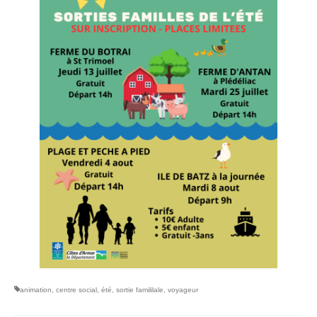
animation
,
centre social
,
été
,
sortie famililale
,
voyageur