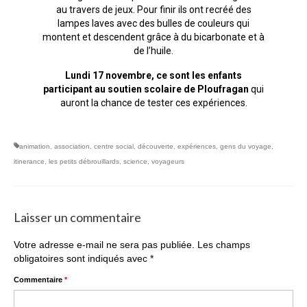
au travers de jeux. Pour finir ils ont recréé des
lampes laves avec des bulles de couleurs qui
montent et descendent grâce à du bicarbonate et à
de l’huile.
Lundi 17 novembre, ce sont les enfants
participant au soutien scolaire de Ploufragan
qui
auront la chance de tester ces expériences.
animation
,
association
,
centre social
,
découverte
,
expériences
,
gens du voyage
,
itinerance
,
les petits débrouillards
,
science
,
voyageurs
Laisser un commentaire
Votre adresse e-mail ne sera pas publiée.
Les champs
obligatoires sont indiqués avec
*
Commentaire
*