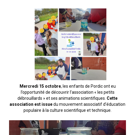
Espace Bénévoles
Scolarisation
LE SOUTIEN SCOLAIRE
Le CNED
L’UPS
Actualités
Jeunesse
Mercredi 15 octobre
, les enfants de Pordic ont eu
l’opportunité de découvrir l’association « les petits
Espace Numérique
débrouillards » et ses animations scientifiques.
Cette
association est issue
du mouvement associatif d’éducation
Mieux connaitre les voyageurs
populaire à la culture scientifique et technique.
Espace ressources à ITINERANCE
ITINERANCE en vidéos !