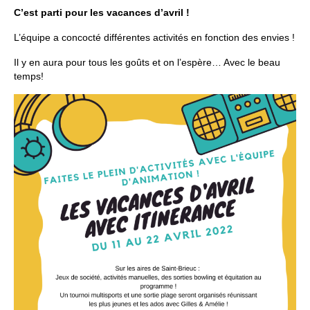
C’est parti pour les vacances d’avril !
Espace Bénévoles
L’équipe a concocté différentes activités en fonction des envies !
Scolarisation
Il y en aura pour tous les goûts et on l’espère… Avec le beau
temps!
LE SOUTIEN SCOLAIRE
Le CNED
L’UPS
Actualités
Jeunesse
Espace Numérique
Mieux connaitre les voyageurs
Espace ressources à ITINERANCE
ITINERANCE en vidéos !