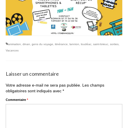
animation
,
dinan
,
gens du voyage
,
itinérance
,
lannion
,
loudéac
,
saint-brieuc
,
sorties
,
Vacances
Laisser un commentaire
Votre adresse e-mail ne sera pas publiée.
Les champs
obligatoires sont indiqués avec
*
Commentaire
*