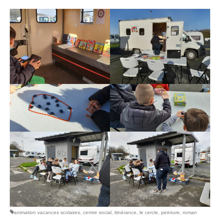
animation vacances scolaires
,
centre social
,
itinérance
,
le cercle
,
peinture
,
roman