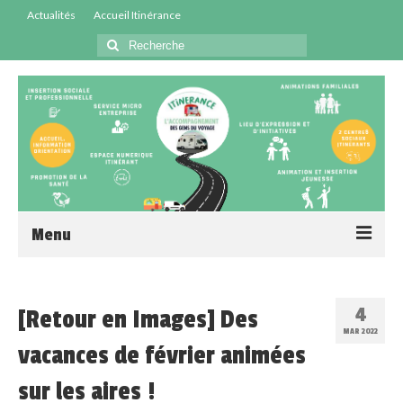
Actualités
Accueil Itinérance
Menu
Accueil
4
[Retour en Images] Des
Centres Sociaux
MAR 2022
vacances de février animées
Service Insertion
sur les aires !
Médiation Santé