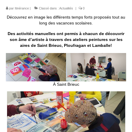
par
Itinérance
|
Classé dans :
Actualités
|
0
Espace Bénévoles
Découvrez en image les différents temps forts proposés tout au
Scolarisation
long des vacances scolaires.
LE SOUTIEN SCOLAIRE
Des activités manuelles ont permis à chacun de découvrir
son âme d’artiste à travers des ateliers peintures sur les
aires de Saint Brieuc, Ploufragan et Lamballe!
Le CNED
L’UPS
Actualités
Jeunesse
À Saint Brieuc
Espace Numérique
Mieux connaitre les voyageurs
Espace ressources à ITINERANCE
ITINERANCE en vidéos !