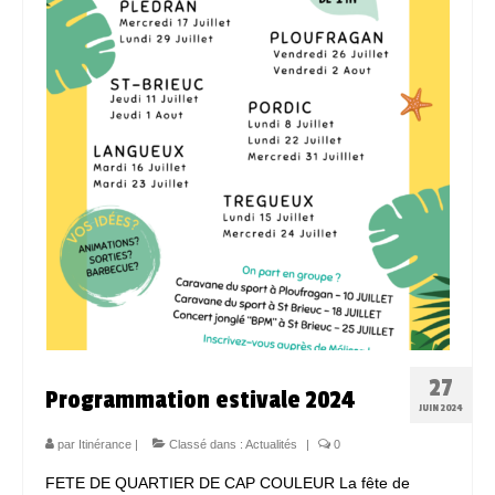
Espace Bénévoles
Scolarisation
LE SOUTIEN SCOLAIRE
Le CNED
L’UPS
Actualités
Jeunesse
Espace Numérique
27
Programmation estivale 2024
Mieux connaitre les voyageurs
JUIN 2024
Espace ressources à ITINERANCE
par
Itinérance
|
Classé dans :
Actualités
|
0
FETE DE QUARTIER DE CAP COULEUR La fête de
ITINERANCE en vidéos !