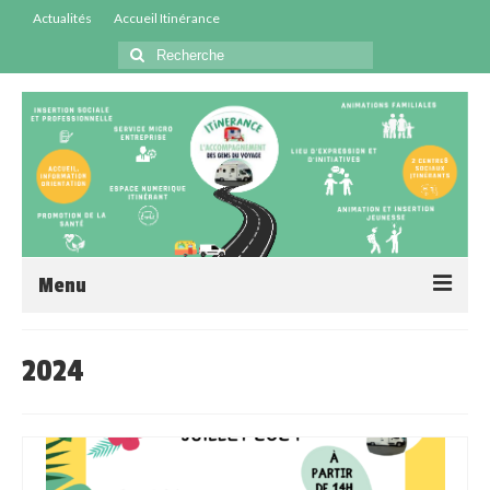
Actualités
Accueil Itinérance
Menu
Accueil
2024
Centres Sociaux
Service Insertion
Médiation Santé