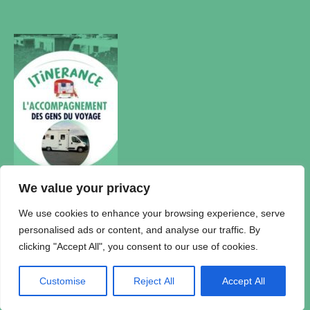
We value your privacy
Actualités
We use cookies to enhance your browsing experience, serve
personalised ads or content, and analyse our traffic. By
Accueil Itinérance
clicking "Accept All", you consent to our use of cookies.
Politique de confidentialité
Plan du Site
Mentions légales
Customise
Reject All
Accept All
© 2026 Association Itinérance