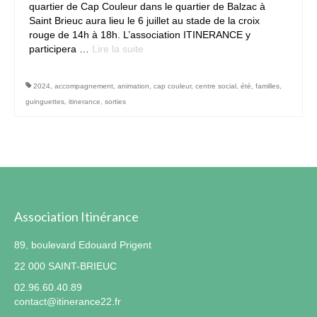
quartier de Cap Couleur dans le quartier de Balzac à
Saint Brieuc aura lieu le 6 juillet au stade de la croix
Contact
rouge de 14h à 18h. L’association ITINERANCE y
participera …
Lire la suite­­
2024
,
accompagnement
,
animation
,
cap couleur
,
centre social
,
été
,
familles
,
guinguettes
,
itinerance
,
sorties
Association Itinérance
89, boulevard Edouard Prigent
22 000 SAINT-BRIEUC
02.96.60.40.89
contact@itinerance22.fr