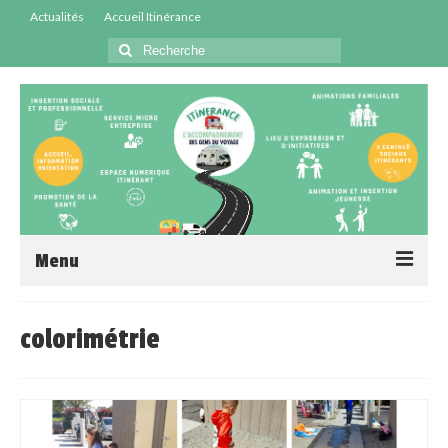
Actualités
Accueil Itinérance
Menu
Accueil
colorimétrie
Centres Sociaux
Service Insertion
Médiation Santé