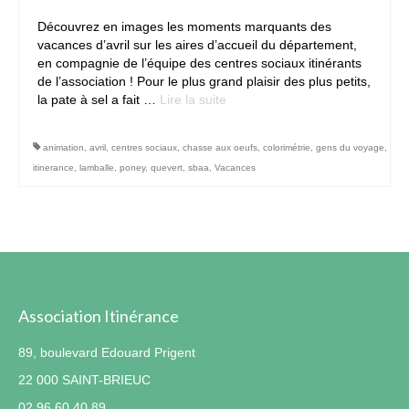
Découvrez en images les moments marquants des
Contact
vacances d’avril sur les aires d’accueil du département,
en compagnie de l’équipe des centres sociaux itinérants
de l’association ! Pour le plus grand plaisir des plus petits,
la pate à sel a fait …
Lire la suite­­
animation
,
avril
,
centres sociaux
,
chasse aux oeufs
,
colorimétrie
,
gens du voyage
,
itinerance
,
lamballe
,
poney
,
quevert
,
sbaa
,
Vacances
Association Itinérance
89, boulevard Edouard Prigent
22 000 SAINT-BRIEUC
02.96.60.40.89