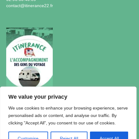
contact@itinerance22.fr
We value your privacy
Actualités
We use cookies to enhance your browsing experience, serve
personalised ads or content, and analyse our traffic. By
Accueil Itinérance
clicking "Accept All", you consent to our use of cookies.
Politique de confidentialité
Plan du Site
Mentions légales
Customise
Reject All
Accept All