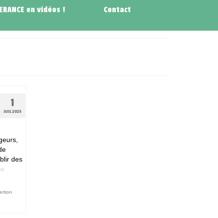
NERANCE en vidéos !
Contact
1
JUIL 2025
geurs,
de
blir des
­­
ertion