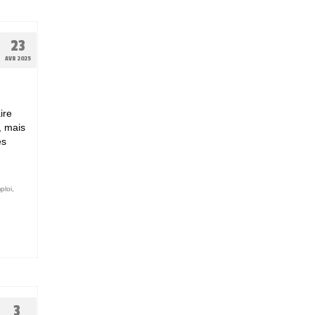
23
AVR 2025
ire
, mais
es
ploi
,
3