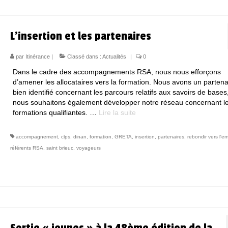
L’insertion et les partenaires
par
Itinérance
|
Classé dans :
Actualités
|
0
Dans le cadre des accompagnements RSA, nous nous efforçons
d’amener les allocataires vers la formation. Nous avons un partena
bien identifié concernant les parcours relatifs aux savoirs de bases
nous souhaitons également développer notre réseau concernant l
formations qualifiantes. …
Lire la suite­­
accompagnement
,
clps
,
dinan
,
formation
,
GRETA
,
insertion
,
partenaires
,
rebondir vers l'em
référents RSA
,
saint brieuc
,
voyageurs
Sortie « jeunes » à la 48ème édition de la