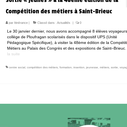
Compétition des métiers à Saint-Brieuc
par
Itinérance
|
Classé dans :
Actualités
|
0
Le 30 janvier dernier, nous avons accompagné 8 élèves voyageur
collège de Ploufragan scolarisés dans le dispositif UPS (Unité
Pédagogique Spécifique), à visiter la 48ème édition de la Compétit
Métiers au Palais des Congrès et des expositions de Saint–Brieuc
la suite­­
centre social
,
compétition des métiers
,
formation
,
insertion
,
jeunesse
,
métiers
,
sortie
,
voya