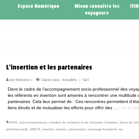
Espace Numérique
Mieux connaitre les
ITI
voyageurs
L’insertion et les partenaires
par
Itinérance
|
Classé dans :
Actualités
|
0
Dans le cadre de l’accompagnement socio-professionnel des voya
les référents en insertion sont amenés à rencontrer une multitude 
partenaires. Cela leur permet de : Ces rencontres permettent d’éta
liens étroits et de mutualiser les efforts pour offrir des …
Lire la suite
AFPA
,
auto-entrepreneurs
,
chambre de commerci et de l'industrie
,
formation
,
forum de l’ins
professionnelle
,
GRETA
,
insertion
,
mission
,
partenariats
,
ramonage-fumisterie
,
rsa