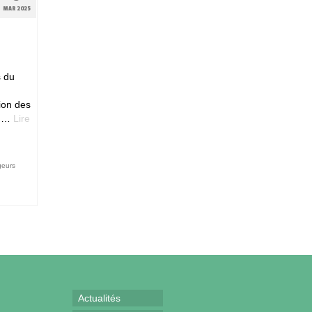
MAR 2025
s du
ion des
. …
Lire
geurs
Actualités