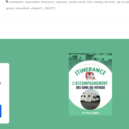
animations
,
association itinérance
,
capoeira
,
centre social
,
foot
,
karting
,
lecercle
,
mjc du p
sports
,
tchoukball
,
ufolep22
,
UNVSTI
e