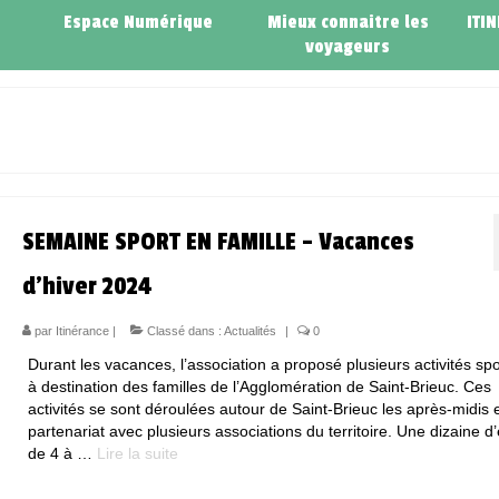
Espace Numérique
Mieux connaitre les
ITI
voyageurs
SEMAINE SPORT EN FAMILLE – Vacances
d’hiver 2024
par
Itinérance
|
Classé dans :
Actualités
|
0
Durant les vacances, l’association a proposé plusieurs activités spo
à destination des familles de l’Agglomération de Saint-Brieuc. Ces
activités se sont déroulées autour de Saint-Brieuc les après-midis 
partenariat avec plusieurs associations du territoire. Une dizaine d
de 4 à …
Lire la suite­­