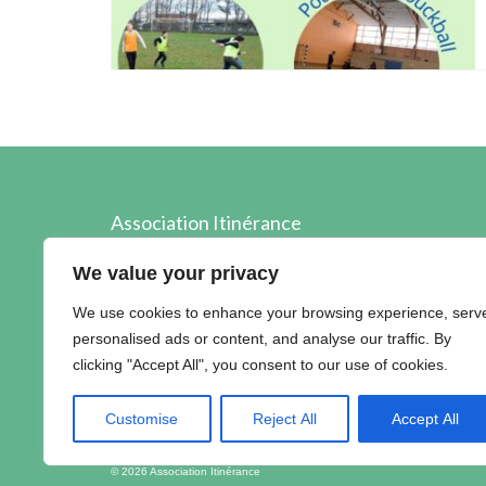
Association Itinérance
89, boulevard Edouard Prigent
We value your privacy
22 000 SAINT-BRIEUC
We use cookies to enhance your browsing experience, serv
02.96.60.40.89
personalised ads or content, and analyse our traffic. By
contact@itinerance22.fr
clicking "Accept All", you consent to our use of cookies.
Customise
Reject All
Accept All
© 2026 Association Itinérance