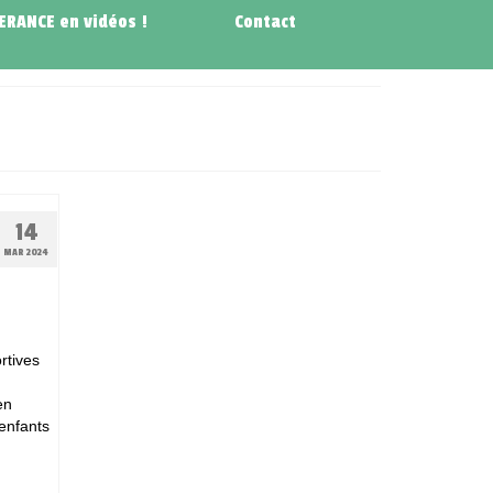
NERANCE en vidéos !
Contact
14
MAR 2024
rtives
en
’enfants