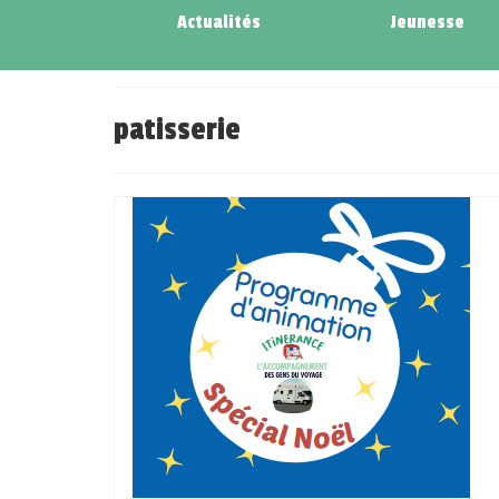
Actualités
Jeunesse
patisserie