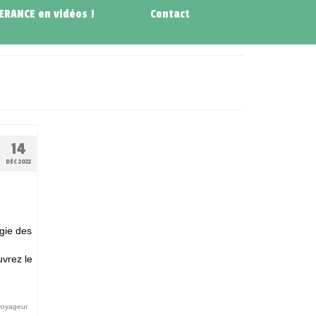
NERANCE en vidéos !
Contact
14
DÉC 2022
gie des
e
vrez le
voyageur