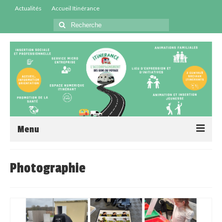
Actualités
Accueil Itinérance
Menu
Accueil
Photographie
Centres Sociaux
Service Insertion
Médiation Santé