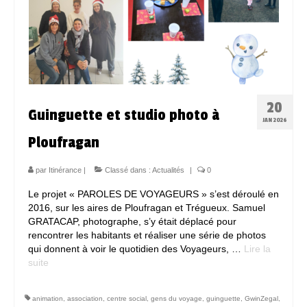
20
Guinguette et studio photo à
JAN 2026
Ploufragan
par
Itinérance
|
Classé dans :
Actualités
|
0
Le projet « PAROLES DE VOYAGEURS » s’est déroulé en
2016, sur les aires de Ploufragan et Trégueux. Samuel
GRATACAP, photographe, s’y était déplacé pour
rencontrer les habitants et réaliser une série de photos
qui donnent à voir le quotidien des Voyageurs, …
Lire la
suite­­
animation
,
association
,
centre social
,
gens du voyage
,
guinguette
,
GwinZegal
,