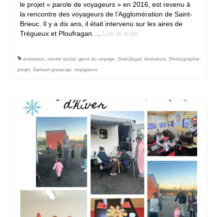
le projet « parole de voyageurs » en 2016, est revenu à
la rencontre des voyageurs de l’Agglomération de Saint-
Contact
Brieuc. Il y a dix ans, il était intervenu sur les aires de
Trégueux et Ploufragan …
Lire la suite­­
animation
,
centre social
,
gens du voyage
,
GwinZegal
,
itinérance
,
Photographie
,
projet
,
Samuel gratacap
,
voyageurs