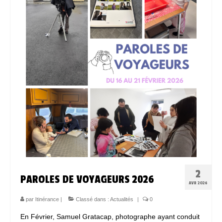
Espace Bénévoles
Scolarisation
LE SOUTIEN SCOLAIRE
Le CNED
L’UPS
Actualités
Jeunesse
Espace Numérique
2
PAROLES DE VOYAGEURS 2026
Mieux connaitre les voyageurs
AVR 2026
Espace ressources à ITINERANCE
par
Itinérance
|
Classé dans :
Actualités
|
0
En Février, Samuel Gratacap, photographe ayant conduit
ITINERANCE en vidéos !