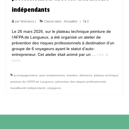
indépendants
Contact
par
Itinérance
|
Classé dans :
Actualités
|
0
Le 26 mars 2026, sur le plateau technique peinture de
l’AFPA de Langueux, a été organisé un atelier de
prévention des risques professionnels à destination d’un
groupe de 6 voyageurs ayant le statut d’auto-
entrepreneur. Cet atelier était animé par un …
Lire la
suite­­
accompagnement
,
auto entrepreneurs
,
insertion
,
itinérance
,
plateau technique
peinture de l’AFPA de Langueux
,
prévention des risques professionnels
,
travailleursb indépendants
,
voyageurs