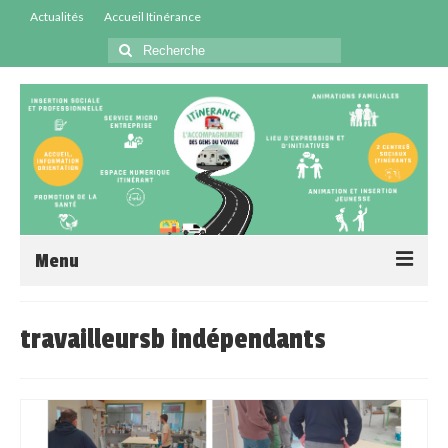
Actualités
Accueil Itinérance
Menu
Accueil
travailleursb indépendants
Centres Sociaux
Service Insertion
Médiation Santé