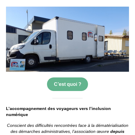
Espace Bénévoles
Scolarisation
LE SOUTIEN SCOLAIRE
Le CNED
L’UPS
Actualités
Jeunesse
C’est quoi ?
Espace Numérique
Mieux connaitre les voyageurs
L’accompagnement des voyageurs vers l’inclusion
numérique
Espace ressources à ITINERANCE
Conscient des difficultés rencontrées face à la dématérialisation
des démarches administratives, l’association œuvre
depuis
ITINERANCE en vidéos !