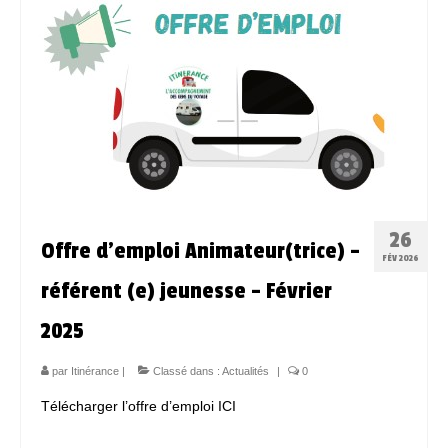
Espace Bénévoles
Scolarisation
LE SOUTIEN SCOLAIRE
Le CNED
L’UPS
26
Actualités
Offre d’emploi Animateur(trice) –
FÉV 2026
Jeunesse
référent (e) jeunesse – Février
Espace Numérique
2025
Mieux connaitre les voyageurs
par
Itinérance
|
Classé dans :
Actualités
|
0
Espace ressources à ITINERANCE
Télécharger l’offre d’emploi ICI
ITINERANCE en vidéos !