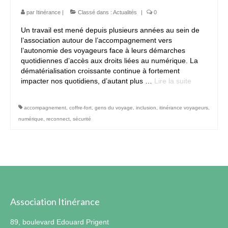
par
Itinérance
|
Classé dans :
Actualités
|
0
Un travail est mené depuis plusieurs années au sein de
l’association autour de l’accompagnement vers
l’autonomie des voyageurs face à leurs démarches
quotidiennes d’accès aux droits liées au numérique. La
dématérialisation croissante continue à fortement
impacter nos quotidiens, d’autant plus …
Lire la suite­­
accompagnement
,
coffre-fort
,
gens du voyage
,
inclusion
,
itinérance voyageurs
,
numérique
,
reconnect
,
sécurité
Association Itinérance
89, boulevard Edouard Prigent