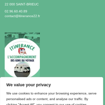
22 000 SAINT-BRIEUC
02.96.60.40.89
contact@itinerance22.fr
We value your privacy
Actualités
We use cookies to enhance your browsing experience, serve
personalised ads or content, and analyse our traffic. By
Accueil Itinérance
clicking "Accept All", you consent to our use of cookies.