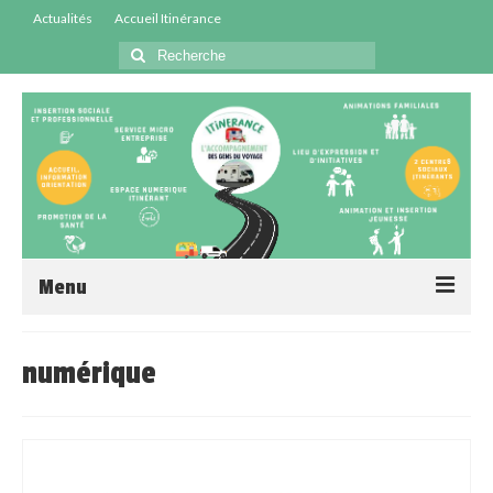
Actualités
Accueil Itinérance
Menu
Accueil
numérique
Centres Sociaux
Service Insertion
Médiation Santé