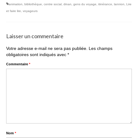
animation
,
bibliothèque
,
centre social
,
dinan
,
gens du voyage
,
itinérance
,
lannion
,
Lire
et faire lire
,
voyageurs
Laisser un commentaire
Votre adresse e-mail ne sera pas publiée.
Les champs
obligatoires sont indiqués avec
*
Commentaire
*
Nom
*