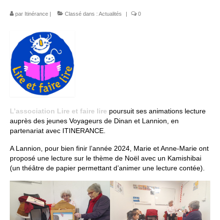
par
Itinérance
|
Classé dans :
Actualités
|
0
Espace Bénévoles
Scolarisation
LE SOUTIEN SCOLAIRE
Le CNED
L’UPS
L’association Lire et faire lire
poursuit ses animations lecture
Actualités
auprès des jeunes Voyageurs de Dinan et Lannion, en
partenariat avec ITINERANCE.
Jeunesse
A Lannion, pour bien finir l’année 2024, Marie et Anne-Marie ont
Espace Numérique
proposé une lecture sur le thème de Noël avec un Kamishibai
(un théâtre de papier permettant d’animer une lecture contée).
Mieux connaitre les voyageurs
Espace ressources à ITINERANCE
ITINERANCE en vidéos !