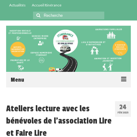
Actualités
Accueil Itinérance
Menu
Accueil
24
Ateliers lecture avec les
Centres Sociaux
FÉV 2025
bénévoles de l’association Lire
Service Insertion
et Faire Lire
Médiation Santé