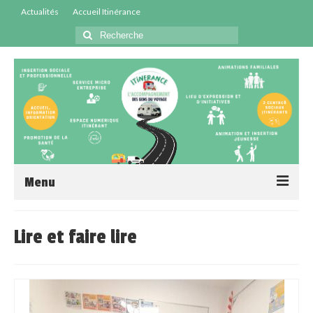
Actualités
Accueil Itinérance
Menu
Accueil
Lire et faire lire
Centres Sociaux
Service Insertion
Médiation Santé