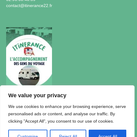
contact@itinerance22.fr
We value your privacy
Actualités
We use cookies to enhance your browsing experience, serve
personalised ads or content, and analyse our traffic. By
Accueil Itinérance
clicking "Accept All", you consent to our use of cookies.
Politique de confidentialité
Plan du Site
Mentions légales
Customise
Reject All
Accept All