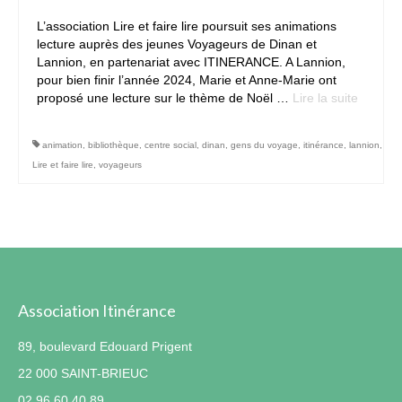
L’association Lire et faire lire poursuit ses animations
Contact
lecture auprès des jeunes Voyageurs de Dinan et
Lannion, en partenariat avec ITINERANCE. A Lannion,
pour bien finir l’année 2024, Marie et Anne-Marie ont
proposé une lecture sur le thème de Noël …
Lire la suite­­
animation
,
bibliothèque
,
centre social
,
dinan
,
gens du voyage
,
itinérance
,
lannion
,
Lire et faire lire
,
voyageurs
Association Itinérance
89, boulevard Edouard Prigent
22 000 SAINT-BRIEUC
02.96.60.40.89