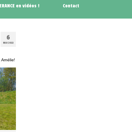
NERANCE en vidéos !
Contact
6
MAI 2022
c Amélie!