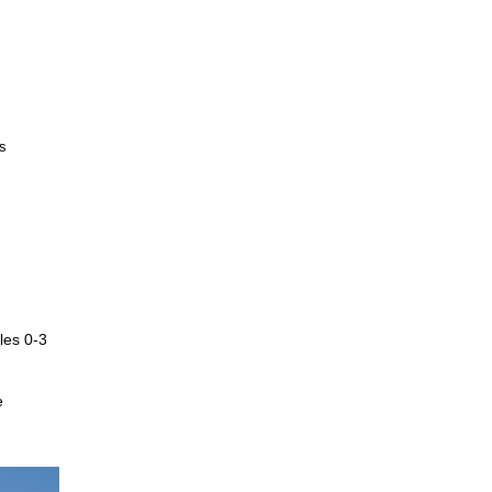
s
les 0-3
e