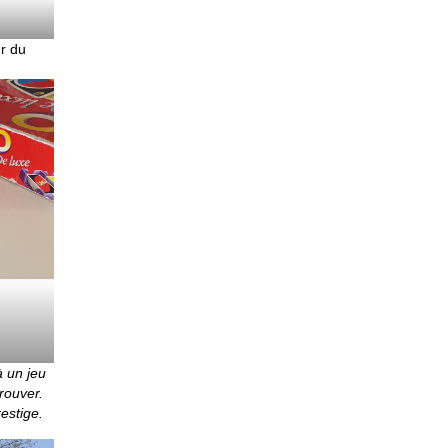
ur du
à un jeu
rouver.
restige.