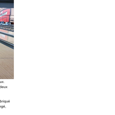
ux.
 deux
abriqué
ngé,