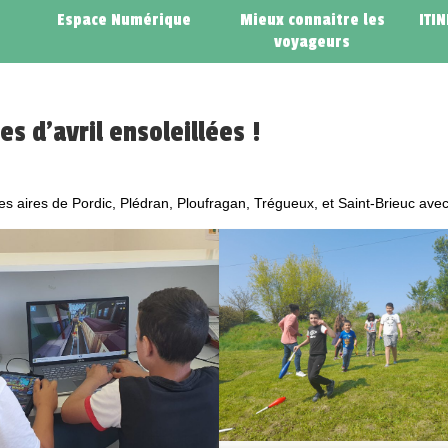
Espace Numérique
Mieux connaitre les
ITI
voyageurs
s d’avril ensoleillées !
es aires de Pordic, Plédran, Ploufragan, Trégueux, et Saint-Brieuc ave