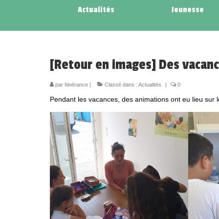
Actualités
Jeunesse
[Retour en images] Des vacance
par
Itinérance
|
Classé dans :
Actualités
|
0
Pendant les vacances, des animations ont eu lieu sur l