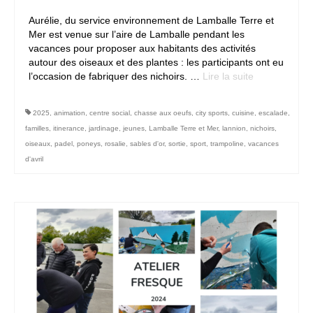
Aurélie, du service environnement de Lamballe Terre et
Contact
Mer est venue sur l’aire de Lamballe pendant les
vacances pour proposer aux habitants des activités
autour des oiseaux et des plantes : les participants ont eu
l’occasion de fabriquer des nichoirs. …
Lire la suite­­
2025
,
animation
,
centre social
,
chasse aux oeufs
,
city sports
,
cuisine
,
escalade
,
familles
,
itinerance
,
jardinage
,
jeunes
,
Lamballe Terre et Mer
,
lannion
,
nichoirs
,
oiseaux
,
padel
,
poneys
,
rosalie
,
sables d'or
,
sortie
,
sport
,
trampoline
,
vacances
d'avril