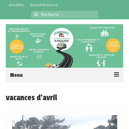
Actualités
Accueil Itinérance
Menu
Accueil
vacances d'avril
Centres Sociaux
Service Insertion
Médiation Santé