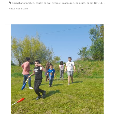
animations familles
,
centre social
,
fresque
,
mosaïque
,
peinture
,
sport
,
UFOLEP
,
vacances d'avril