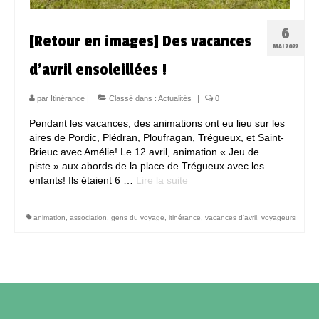
6
[Retour en images] Des vacances
MAI 2022
d’avril ensoleillées !
par
Itinérance
|
Classé dans :
Actualités
|
0
Pendant les vacances, des animations ont eu lieu sur les
aires de Pordic, Plédran, Ploufragan, Trégueux, et Saint-
Brieuc avec Amélie! Le 12 avril, animation « Jeu de
piste » aux abords de la place de Trégueux avec les
enfants! Ils étaient 6 …
Lire la suite­­
animation
,
association
,
gens du voyage
,
itinérance
,
vacances d'avril
,
voyageurs