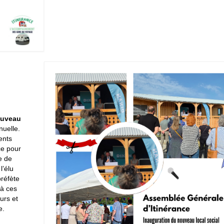
nouveau
nuelle.
ents
ce pour
e de
l’élu
réfète
 à ces
urs et
e.