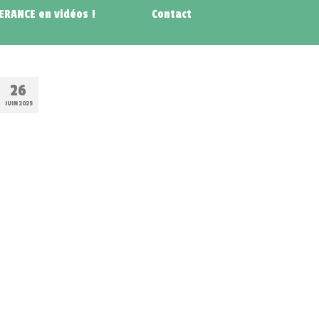
NERANCE en vidéos !
Contact
26
JUIN 2025