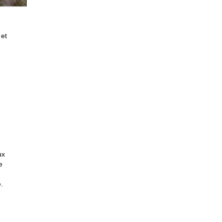
 et
ux
e
.