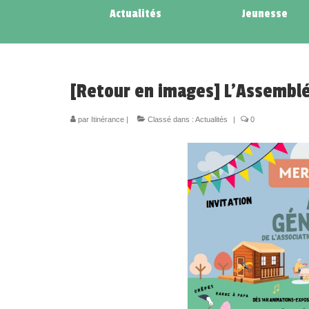
Actualités
Jeunesse
[Retour en images] L’Assemblé
par
Itinérance
|
Classé dans :
Actualités
|
0