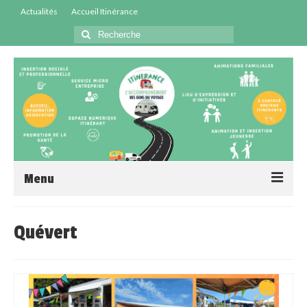
Actualités
Accueil Itinérance
Menu
Accueil
Quévert
Centres Sociaux
Service Insertion
Médiation Santé