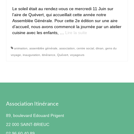
Le soleil était au rendez-vous ce mercredi 11 Juin sur
Contact
l’aire de Quévert, qui accueillait cette année notre
Assemblée Générale. Pour cette 2e édition sur une aire
d’accueil, nous avons commencé la journée par un atelier
cuisine avec les enfants, …
Lire la suite­­
animation
,
assemblée générale
,
association
,
centre social
,
dinan
,
gens du
voyage
,
inauguration
,
itinérance
,
Quévert
,
voyageurs
Association Itinérance
89, boulevard Edouard Prigent
22 000 SAINT-BRIEUC
02.96.60.40.89