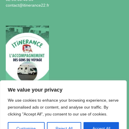
contact@itinerance22.fr
We value your privacy
Actualités
We use cookies to enhance your browsing experience, serve
personalised ads or content, and analyse our traffic. By
Accueil Itinérance
clicking "Accept All", you consent to our use of cookies.
Politique de confidentialité
Plan du Site
Mentions légales
Customise
Reject All
Accept All