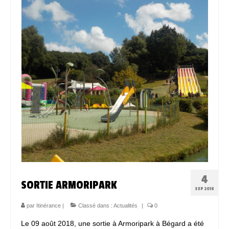
Espace Bénévoles
Scolarisation
LE SOUTIEN SCOLAIRE
Le CNED
L’UPS
Actualités
Jeunesse
Espace Numérique
4
SORTIE ARMORIPARK
Mieux connaitre les voyageurs
SEP 2018
Espace ressources à ITINERANCE
par
Itinérance
|
Classé dans :
Actualités
|
0
Le 09 août 2018, une sortie à Armoripark à Bégard a été
ITINERANCE en vidéos !