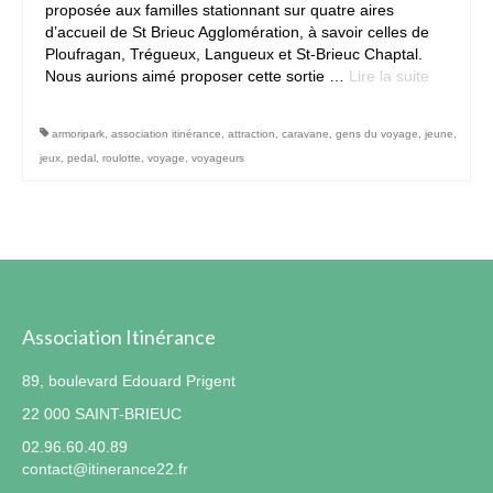
proposée aux familles stationnant sur quatre aires
d’accueil de St Brieuc Agglomération, à savoir celles de
Contact
Ploufragan, Trégueux, Langueux et St-Brieuc Chaptal.
Nous aurions aimé proposer cette sortie …
Lire la suite­­
armoripark
,
association itinérance
,
attraction
,
caravane
,
gens du voyage
,
jeune
,
jeux
,
pedal
,
roulotte
,
voyage
,
voyageurs
Association Itinérance
89, boulevard Edouard Prigent
22 000 SAINT-BRIEUC
02.96.60.40.89
contact@itinerance22.fr