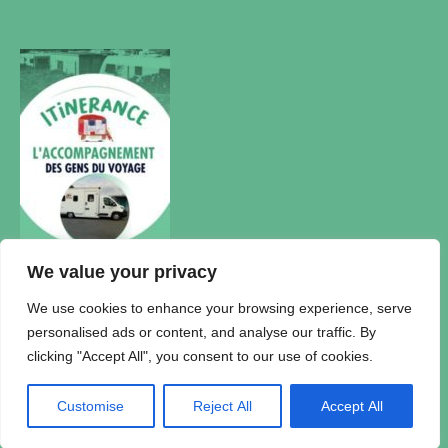
We value your privacy
Actualités
We use cookies to enhance your browsing experience, serve
personalised ads or content, and analyse our traffic. By
Accueil Itinérance
clicking "Accept All", you consent to our use of cookies.
Politique de confidentialité
Plan du Site
Mentions légales
Customise
Reject All
Accept All
© 2026 Association Itinérance