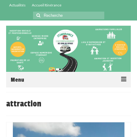
Actualités
Accueil Itinérance
Menu
Accueil
attraction
Centres Sociaux
Service Insertion
Médiation Santé