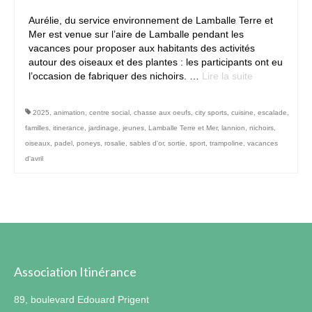
Aurélie, du service environnement de Lamballe Terre et
Contact
Mer est venue sur l’aire de Lamballe pendant les
vacances pour proposer aux habitants des activités
autour des oiseaux et des plantes : les participants ont eu
l’occasion de fabriquer des nichoirs. …
Lire la suite­­
2025
,
animation
,
centre social
,
chasse aux oeufs
,
city sports
,
cuisine
,
escalade
,
familles
,
itinerance
,
jardinage
,
jeunes
,
Lamballe Terre et Mer
,
lannion
,
nichoirs
,
oiseaux
,
padel
,
poneys
,
rosalie
,
sables d'or
,
sortie
,
sport
,
trampoline
,
vacances
d'avril
Association Itinérance
89, boulevard Edouard Prigent