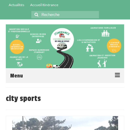
Actualités
Accueil Itinérance
Menu
Accueil
city sports
Centres Sociaux
Service Insertion
Médiation Santé