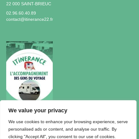
22 000 SAINT-BRIEUC
02.96.60.40.89
contact@itinerance22.fr
We value your privacy
Actualités
We use cookies to enhance your browsing experience, serve
personalised ads or content, and analyse our traffic. By
Accueil Itinérance
clicking "Accept All", you consent to our use of cookies.