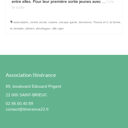
entre elles. Pour leur première sortie jeunes avec …
Lire
la suite­­
Contact
association
,
centre social
,
cuisine
,
escape game
,
itinerance
,
l'heure et k
,
la ferme
,
le tremplin
,
plérien
,
ploufragan
,
ville oger
Association Itinérance
89, boulevard Edouard Prigent
22 000 SAINT-BRIEUC
02.96.60.40.89
contact@itinerance22.fr