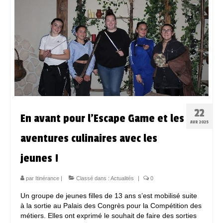
Espace Bénévoles
Scolarisation
LE SOUTIEN SCOLAIRE
Le CNED
L’UPS
22
En avant pour l’Escape Game et les
Actualités
AVR 2025
aventures culinaires avec les
Jeunesse
jeunes !
Espace Numérique
Mieux connaitre les voyageurs
par
Itinérance
|
Classé dans :
Actualités
|
0
Un groupe de jeunes filles de 13 ans s’est mobilisé suite
Espace ressources à ITINERANCE
à la sortie au Palais des Congrès pour la Compétition des
métiers. Elles ont exprimé le souhait de faire des sorties
ITINERANCE en vidéos !