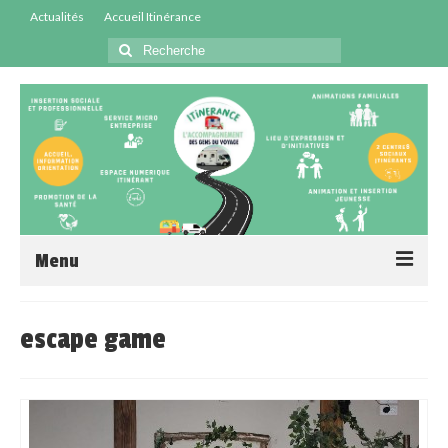
Actualités
Accueil Itinérance
Menu
Accueil
escape game
Centres Sociaux
Service Insertion
Médiation Santé