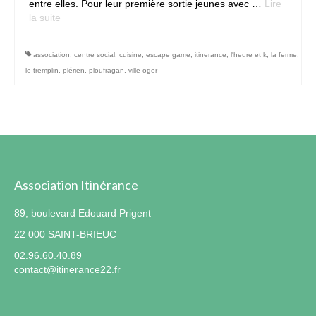
entre elles. Pour leur première sortie jeunes avec …
Lire
la suite­­
Contact
association
,
centre social
,
cuisine
,
escape game
,
itinerance
,
l'heure et k
,
la ferme
,
le tremplin
,
plérien
,
ploufragan
,
ville oger
Association Itinérance
89, boulevard Edouard Prigent
22 000 SAINT-BRIEUC
02.96.60.40.89
contact@itinerance22.fr