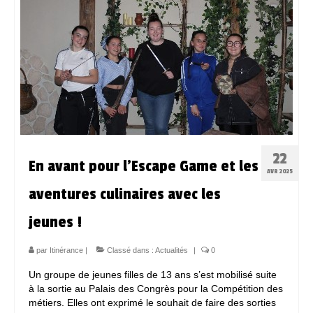
Espace Bénévoles
Scolarisation
LE SOUTIEN SCOLAIRE
Le CNED
L’UPS
22
En avant pour l’Escape Game et les
Actualités
AVR 2025
aventures culinaires avec les
Jeunesse
jeunes !
Espace Numérique
Mieux connaitre les voyageurs
par
Itinérance
|
Classé dans :
Actualités
|
0
Un groupe de jeunes filles de 13 ans s’est mobilisé suite
Espace ressources à ITINERANCE
à la sortie au Palais des Congrès pour la Compétition des
métiers. Elles ont exprimé le souhait de faire des sorties
ITINERANCE en vidéos !