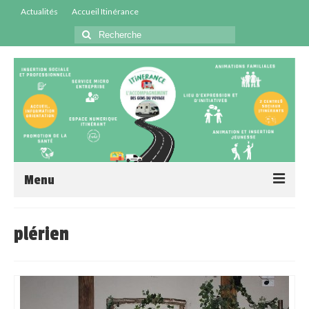
Actualités
Accueil Itinérance
Menu
Accueil
plérien
Centres Sociaux
Service Insertion
Médiation Santé