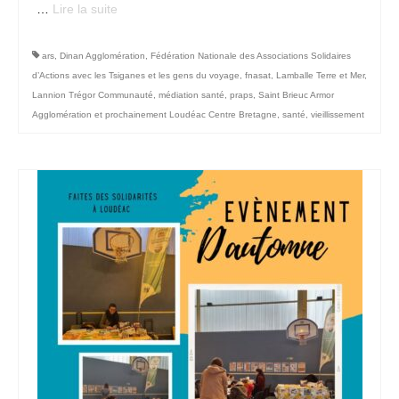
…
Lire la suite­­
Contact
ars
,
Dinan Agglomération
,
Fédération Nationale des Associations Solidaires
d’Actions avec les Tsiganes et les gens du voyage
,
fnasat
,
Lamballe Terre et Mer
,
Lannion Trégor Communauté
,
médiation santé
,
praps
,
Saint Brieuc Armor
Agglomération et prochainement Loudéac Centre Bretagne
,
santé
,
vieillissement