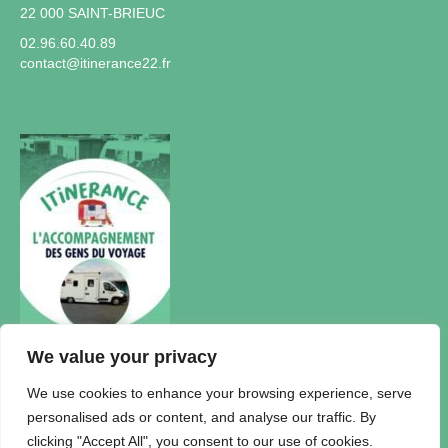
22 000 SAINT-BRIEUC
02.96.60.40.89
contact@itinerance22.fr
We value your privacy
Actualités
We use cookies to enhance your browsing experience, serve
personalised ads or content, and analyse our traffic. By
Accueil Itinérance
clicking "Accept All", you consent to our use of cookies.