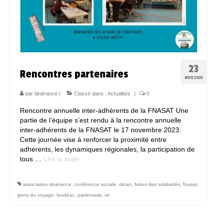
23
Rencontres partenaires
NOV 2023
par
Itinérance
|
Classé dans :
Actualités
|
0
Rencontre annuelle inter-adhérents de la FNASAT Une
partie de l’équipe s’est rendu à la rencontre annuelle
inter-adhérents de la FNASAT le 17 novembre 2023.
Cette journée vise à renforcer la proximité entre
adhérents, les dynamiques régionales, la participation de
tous …
Lire la suite­­
association itinérance
,
conférence sociale
,
dinan
,
faites des solidarités
,
fnasat
,
gens du voyage
,
loudéac
,
partenariat
,
sri