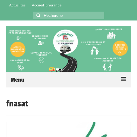
Actualités
Accueil Itinérance
Menu
Accueil
fnasat
Centres Sociaux
Service Insertion
Médiation Santé