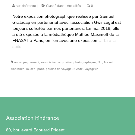
par
Itinérance
|
Classé dans :
Actualités
|
0
Notre exposition photographique réalisée par Samuel
Gratacap en partenariat avec l’association Gwinzegal est
toujours sollicitée par nos partenaires. En mai 2018, elle
a été exposée à la médiathèque Mathéo Maximoff de la
FNASAT à Paris, en lien avec une exposition …
Lire la
suite­­
accompagnement
,
association
,
exposition photographique
,
film
,
fnasat
,
itinerance
,
musée
,
paris
,
paroles de voyageur
,
visite
,
voyageur
Association Itinérance
89, boulevard Edouard Prigent