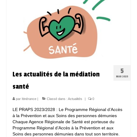
Espace Bénévoles
Scolarisation
LE SOUTIEN SCOLAIRE
Le CNED
L’UPS
5
Actualités
Les actualités de la médiation
MAR 2025
Jeunesse
santé
Espace Numérique
par
Itinérance
|
Classé dans :
Actualités
|
0
LE PRAPS 2023/2028 : Le Programme Régional d’Accès
Mieux connaitre les voyageurs
à la Prévention et aux Soins des personnes démunies
Chaque Agence Régionale de Santé est porteuse du
Espace ressources à ITINERANCE
Programme Régional d’Accès à la Prévention et aux
Soins des personnes démunies dans tout son territoire.
ITINERANCE en vidéos !