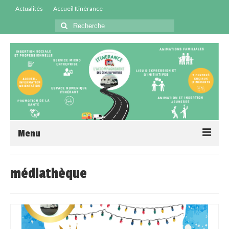
Actualités
Accueil Itinérance
Menu
Accueil
médiathèque
Centres Sociaux
Service Insertion
Médiation Santé