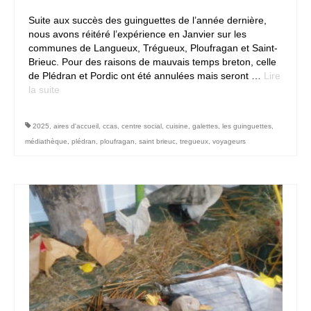
Suite aux succès des guinguettes de l’année dernière,
Contact
nous avons réitéré l’expérience en Janvier sur les
communes de Langueux, Trégueux, Ploufragan et Saint-
Brieuc. Pour des raisons de mauvais temps breton, celle
de Plédran et Pordic ont été annulées mais seront …
Lire
la suite­­
2025
,
aires d'accueil
,
ccas
,
centre social
,
cuisine
,
galettes
,
les guinguettes
,
médiathèque
,
plédran
,
ploufragan
,
saint brieuc
,
tregueux
,
voyageurs