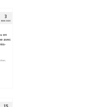
3
MAR 2025
eu en
que avec
rès-
édran
,
15