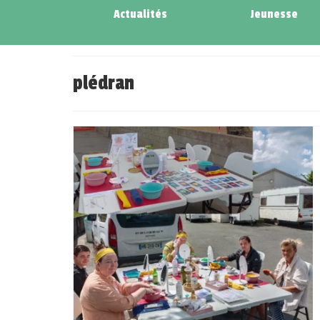
Actualités
Jeunesse
plédran