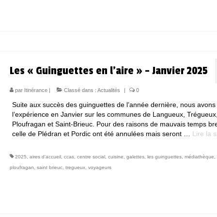
Les « Guinguettes en l’aire » – Janvier 2025
par
Itinérance
|
Classé dans :
Actualités
|
0
Suite aux succès des guinguettes de l’année dernière, nous avons 
l’expérience en Janvier sur les communes de Langueux, Trégueux
Ploufragan et Saint-Brieuc. Pour des raisons de mauvais temps br
celle de Plédran et Pordic ont été annulées mais seront …
Lire la su
2025
,
aires d'accueil
,
ccas
,
centre social
,
cuisine
,
galettes
,
les guinguettes
,
médiathèque
,
ploufragan
,
saint brieuc
,
tregueux
,
voyageurs