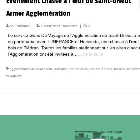
Evènement Chasse à l’œuf de Saint-Brieuc
Armor Agglomération
par
Itinérance
|
Classé dans :
Actualités
|
0
Le service Gens Du Voyage de l’Agglomération de Saint-Brieuc a 
en partenariat avec ITINERANCE et Hacienda, une chasse à l’œuf 
bois de Plédran. Toutes les familles stationnant sur les aires d’accu
l’Agglomération ont été invitées à …
Lire la suite­­
agglomération de saint-brieuc
,
animation
,
centre social
,
chasse à l'oeuf
,
familles
,
itineranc
voyageurs