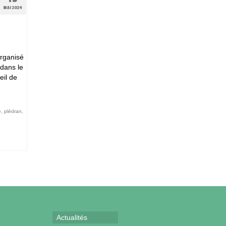
MAI 2024
organisé
dans le
eil de
e
,
plédran
,
Actualités