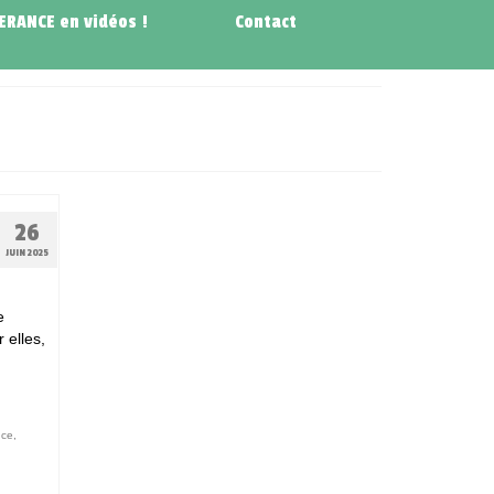
NERANCE en vidéos !
Contact
26
JUIN 2025
e
 elles,
nce
,