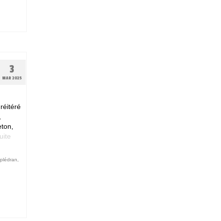
3
MAR 2025
réitéré
,
eton,
ite­­
plédran
,