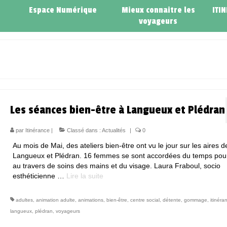
Espace Numérique
Mieux connaitre les
ITI
voyageurs
Les séances bien-être à Langueux et Plédran
par
Itinérance
|
Classé dans :
Actualités
|
0
Au mois de Mai, des ateliers bien-être ont vu le jour sur les aires d
Langueux et Plédran. 16 femmes se sont accordées du temps pour
au travers de soins des mains et du visage. Laura Fraboul, socio
esthéticienne …
Lire la suite­­
adultes
,
animation adulte
,
animations
,
bien-être
,
centre social
,
détente
,
gommage
,
itinéra
langueux
,
plédran
,
voyageurs