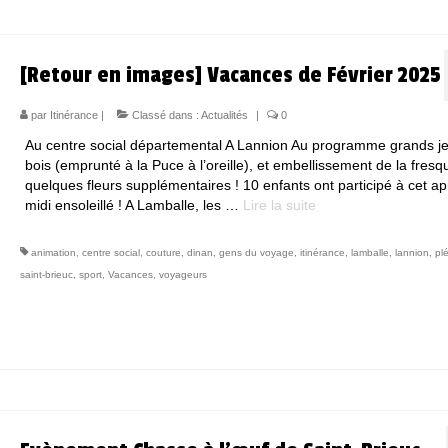
[Retour en images] Vacances de Février 2025
par
Itinérance
|
Classé dans :
Actualités
|
0
Au centre social départemental A Lannion Au programme grands j
bois (emprunté à la Puce à l’oreille), et embellissement de la fres
quelques fleurs supplémentaires ! 10 enfants ont participé à cet ap
midi ensoleillé ! A Lamballe, les …
Lire la suite­­
animation
,
centre social
,
couture
,
dinan
,
gens du voyage
,
itinérance
,
lamballe
,
lannion
,
pl
saint-brieuc
,
sport
,
Vacances
,
voyageurs