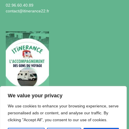
02.96.60.40.89
contact@itinerance22.fr
We value your privacy
Actualités
We use cookies to enhance your browsing experience, serve
personalised ads or content, and analyse our traffic. By
Accueil Itinérance
clicking "Accept All", you consent to our use of cookies.
Politique de confidentialité
Plan du Site
Mentions légales