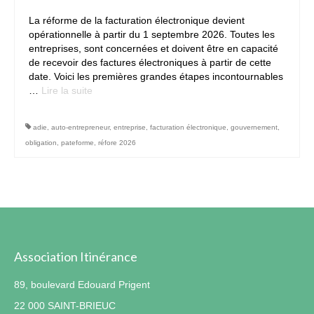
La réforme de la facturation électronique devient
Contact
opérationnelle à partir du 1 septembre 2026. Toutes les
entreprises, sont concernées et doivent être en capacité
de recevoir des factures électroniques à partir de cette
date. Voici les premières grandes étapes incontournables
…
Lire la suite­­
adie
,
auto-entrepreneur
,
entreprise
,
facturation électronique
,
gouvernement
,
obligation
,
pateforme
,
réfore 2026
Association Itinérance
89, boulevard Edouard Prigent
22 000 SAINT-BRIEUC