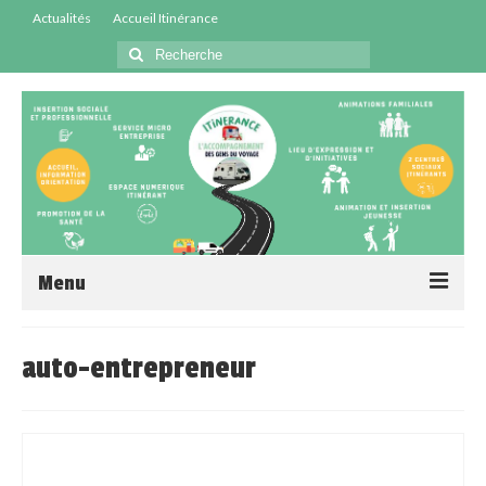
Actualités
Accueil Itinérance
Menu
Accueil
auto-entrepreneur
Centres Sociaux
Service Insertion
Médiation Santé