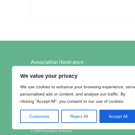
Association Itinérance
89, boulevard Edouard Prigent
We value your privacy
22 000 SAINT-BRIEUC
We use cookies to enhance your browsing experience, serv
02.96.60.40.89
personalised ads or content, and analyse our traffic. By
contact@itinerance22.fr
clicking "Accept All", you consent to our use of cookies.
Customise
Reject All
Accept All
© 2026 Association Itinérance