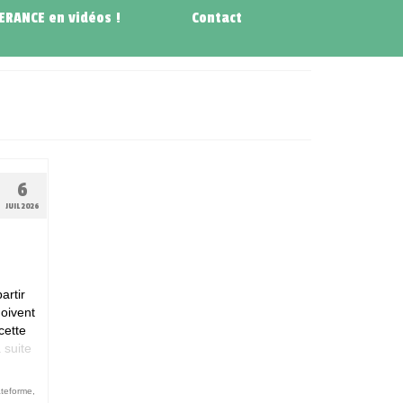
NERANCE en vidéos !
Contact
6
JUIL 2026
artir
oivent
cette
 suite­­
teforme
,