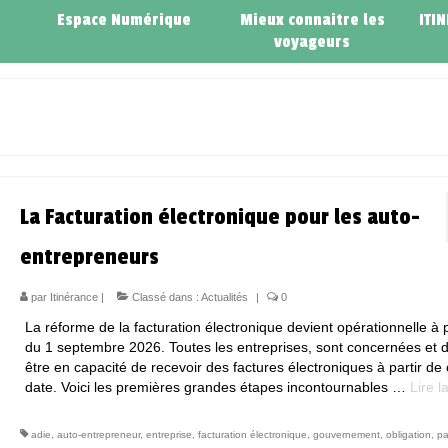
Espace Numérique
Mieux connaitre les
ITI
voyageurs
La Facturation électronique pour les auto-
entrepreneurs
par
Itinérance
|
Classé dans :
Actualités
|
0
La réforme de la facturation électronique devient opérationnelle à p
du 1 septembre 2026. Toutes les entreprises, sont concernées et d
être en capacité de recevoir des factures électroniques à partir de 
date. Voici les premières grandes étapes incontournables …
Lire la
adie
,
auto-entrepreneur
,
entreprise
,
facturation électronique
,
gouvernement
,
obligation
,
pa