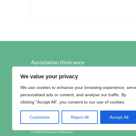
Association Itinérance
89, boulevard Edouard Prigent
We value your privacy
22 000 SAINT-BRIEUC
We use cookies to enhance your browsing experience, serv
02.96.60.40.89
personalised ads or content, and analyse our traffic. By
contact@itinerance22.fr
clicking "Accept All", you consent to our use of cookies.
Customise
Reject All
Accept All
© 2026 Association Itinérance