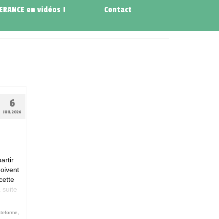
NERANCE en vidéos !
Contact
6
JUIL 2026
artir
oivent
cette
 suite­­
teforme
,