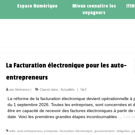
Espace Numérique
Mieux connaitre les
ITI
voyageurs
La Facturation électronique pour les auto-
entrepreneurs
par
Itinérance
|
Classé dans :
Actualités
|
0
La réforme de la facturation électronique devient opérationnelle à p
du 1 septembre 2026. Toutes les entreprises, sont concernées et d
être en capacité de recevoir des factures électroniques à partir de 
date. Voici les premières grandes étapes incontournables …
Lire la
adie
,
auto-entrepreneur
,
entreprise
,
facturation électronique
,
gouvernement
,
obligation
,
pa