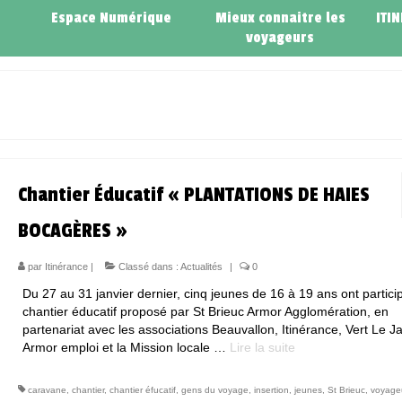
Espace Numérique
Mieux connaitre les
ITI
voyageurs
Chantier Éducatif « PLANTATIONS DE HAIES
BOCAGÈRES »
par
Itinérance
|
Classé dans :
Actualités
|
0
Du 27 au 31 janvier dernier, cinq jeunes de 16 à 19 ans ont partici
chantier éducatif proposé par St Brieuc Armor Agglomération, en
partenariat avec les associations Beauvallon, Itinérance, Vert Le Ja
Armor emploi et la Mission locale …
Lire la suite­­
caravane
,
chantier
,
chantier éfucatif
,
gens du voyage
,
insertion
,
jeunes
,
St Brieuc
,
voyage