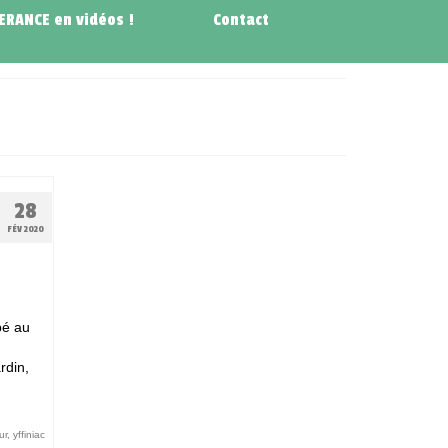
NERANCE en vidéos !
Contact
28
FÉV 2020
pé au
rdin,
ur
,
yffiniac