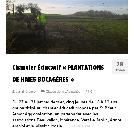
Espace Bénévoles
Scolarisation
LE SOUTIEN SCOLAIRE
Le CNED
L’UPS
28
Chantier Éducatif « PLANTATIONS
Actualités
FÉV 2020
DE HAIES BOCAGÈRES »
Jeunesse
par
Itinérance
|
Classé dans :
Actualités
|
0
Espace Numérique
Du 27 au 31 janvier dernier, cinq jeunes de 16 à 19 ans
Mieux connaitre les voyageurs
ont participé au chantier éducatif proposé par St Brieuc
Armor Agglomération, en partenariat avec les
Espace ressources à ITINERANCE
associations Beauvallon, Itinérance, Vert Le Jardin, Armor
emploi et la Mission locale …
Lire la suite­­
ITINERANCE en vidéos !