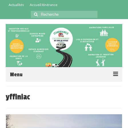
Actualités
Accueil Itinérance
Menu
Accueil
yffiniac
Centres Sociaux
Service Insertion
Médiation Santé