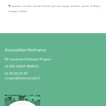
caravane
,
chantier
,
chantier éfucatif
,
gens du voyage
,
insertion
,
jeunes
,
St Brieuc
,
Contact
voyageur
,
yffiniac
Association Itinérance
89, boulevard Edouard Prigent
22 000 SAINT-BRIEUC
02.96.60.40.89
contact@itinerance22.fr